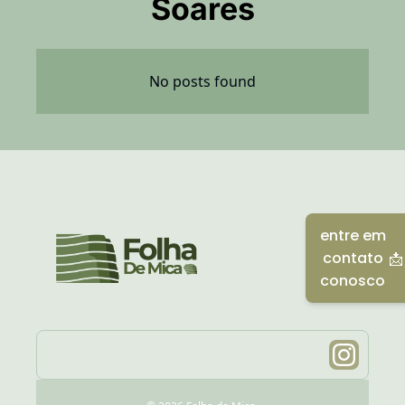
Soares
No posts found
entre em 
contato 
📩
conosco 