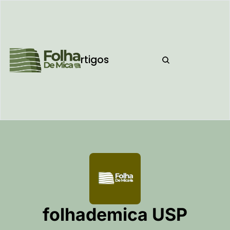
home
artigos
podcast
folhademica USP