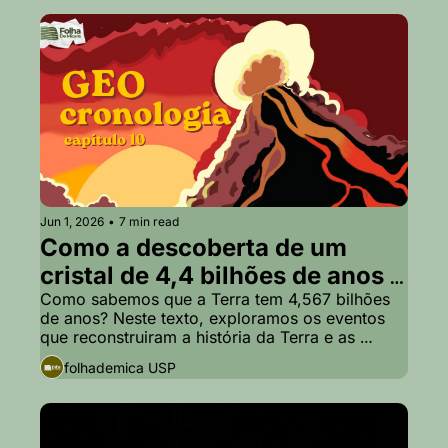
Jun 1, 2026
•
7 min read
Como a descoberta de um 
cristal de 4,4 bilhões de anos 
reconstruiu a história da Terra?
Como sabemos que a Terra tem 4,567 bilhões 
de anos? Neste texto, exploramos os eventos 
que reconstruiram a história da Terra e as 
descobertas surpreendentes dos cristais de 
folhademica USP
zircão, que podem ter revelado um mundo 
primitivo muito diferente do que imaginávamos.